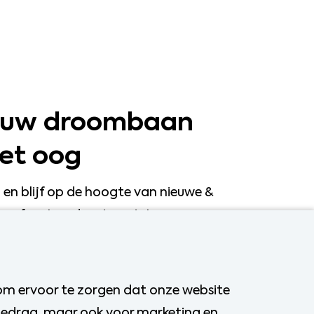
jouw droombaan
het oog
in en blijf op de hoogte van nieuwe &
s afgestemd op jouw interesse.
Stap 1/2:
Invullen
 om ervoor te zorgen dat onze website
sgedrag, maar ook voor marketing en