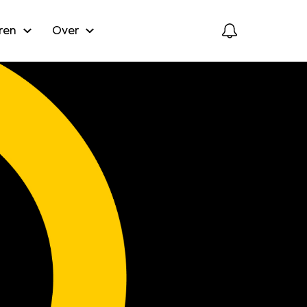
ren
Over