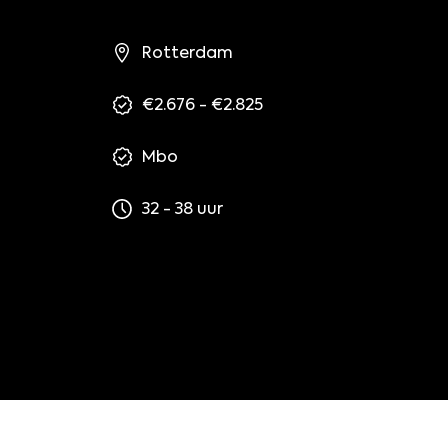
Rotterdam
€2.676 - €2.825
Mbo
32 - 38 uur