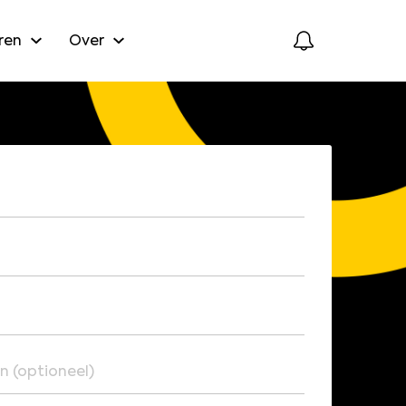
ren
Over
neel)