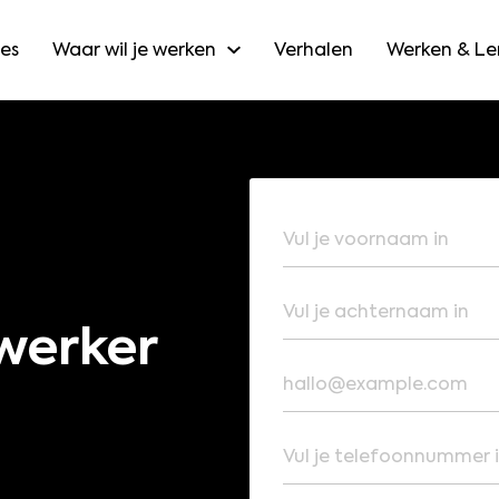
es
Waar wil je werken
Verhalen
Werken & Le
Voornaam
Achternaam
werker
E-mailadres
Telefoonnummer (optio