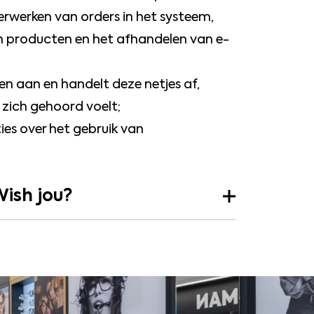
erwerken van orders in het systeem,
an producten en het afhandelen van e-
n aan en handelt deze netjes af,
 zich gehoord voelt;
ties over het gebruik van
ish jou?
Aandacht voor jouw persoonlijke
 en carrièremogelijkheden. Wij helpen
 vak te worden en om je ambities waar
bieden we goede (secundaire)