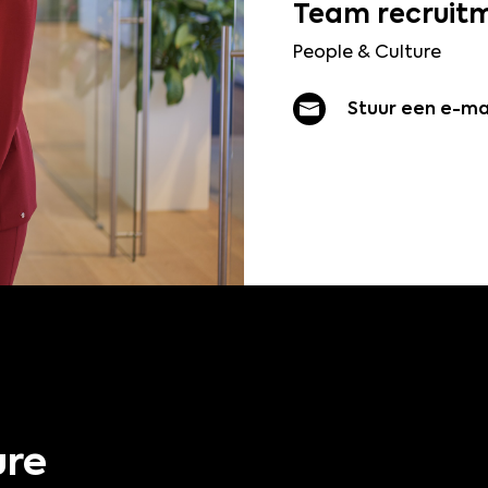
Team
Vakantiedagen: Je
recruit
de mogelijkheid
People & Culture
Vrij op je verja
Stuur een e-ma
te vieren;
Pensioenregelin
waarvan Eye Wis
Reiskostenvergoe
(tweede klas) O
Fiscale voordele
aanschaffen met
bijvoorbeeld een
Extra: Ieder jaar
ure