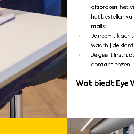
afspraken, het v
het bestellen v
mails;
Je neemt klachte
waarbij de klant
Je geeft instruc
contactlenzen.
Wat biedt Eye W
Allereerst aandacht. 
ontwikkeling, ambities
jou om de beste in je
te maken. Daarnaast 