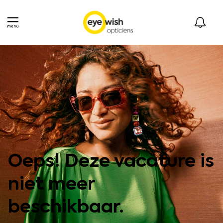
Oeps! Deze vacature is
niet meer
beschikbaar.