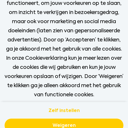
functioneert, om jouw voorkeuren op te slaan,
Utrecht
om inzicht te verkrijgen in bezoekersgedrag,
40 uur
maar ook voor marketing en social media
doeleinden (laten zien van gepersonaliseerde
Bekijk vacature
advertenties). Door op ‘Accepteren’ te klikken,
ga je akkoord met het gebruik van alle cookies.
In onze Cookieverklaring kun je meer lezen over
de cookies die wij gebruiken en kun je jouw
Meer vacatures
voorkeuren opslaan of wijzigen. Door ‘Weigeren’
te klikken ga je alleen akkoord met het gebruik
van functionele cookies.
Zelf instellen
Contact
Privacy
Cookies
Weigeren