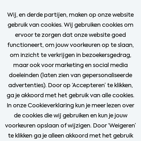
Assistent Opticien Horst
Wij, en derde partijen, maken op onze website
Horst
gebruik van cookies. Wij gebruiken cookies om
ervoor te zorgen dat onze website goed
Mbo
functioneert, om jouw voorkeuren op te slaan,
€2.676 - €3.125
om inzicht te verkrijgen in bezoekersgedrag,
24 - 32 uur
maar ook voor marketing en social media
doeleinden (laten zien van gepersonaliseerde
Bekijk vacature
advertenties). Door op ‘Accepteren’ te klikken,
ga je akkoord met het gebruik van alle cookies.
In onze Cookieverklaring kun je meer lezen over
de cookies die wij gebruiken en kun je jouw
Meer vacatures
voorkeuren opslaan of wijzigen. Door ‘Weigeren’
te klikken ga je alleen akkoord met het gebruik