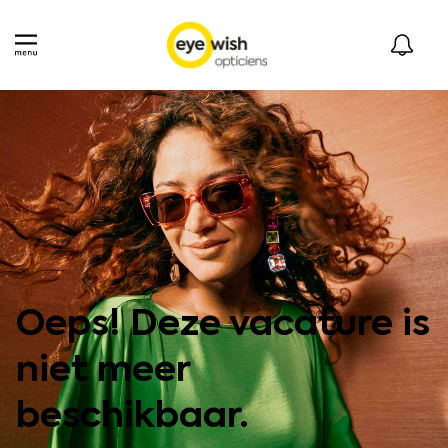
Oeps! Deze vacature is
niet meer
beschikbaar.