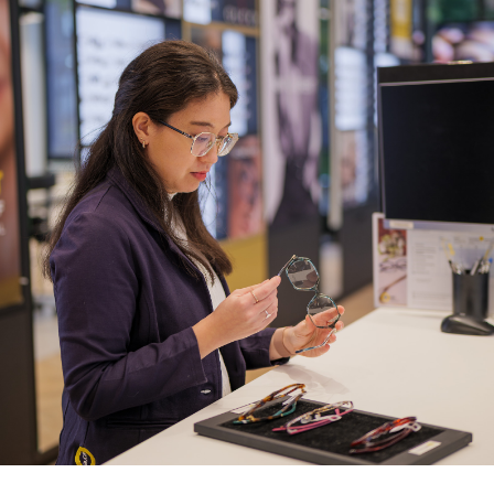
in de winkel;
Je zorgt voor een strakke en
sfeervolle winkeluitstraling;
Je begeleidt collega’s die de
interne en externe vakopleidingen
volgen.