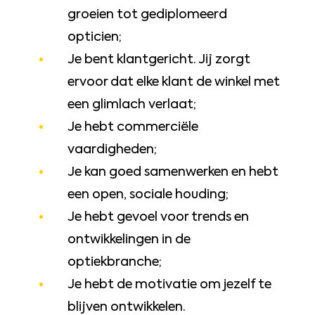
inclusief vakantiegeld, afhankelijk
groeien tot gediplomeerd
van je kennis en ervaring;
opticien;
Na je proeftijd van 2 maanden
Je bent klantgericht. Jij zorgt
krijg je direct een vast contract;
ervoor dat elke klant de winkel met
Presteren loont: behaal je je
een glimlach verlaat;
doelen, dan kun je rekenen op een
Je hebt commerciële
kwartaalbonus die kan oplopen
vaardigheden;
tot maar liefst 8%;
Je kan goed samenwerken en hebt
Groeien? Graag! Bij ons krijg je alle
een open, sociale houding;
ruimte en begeleiding om jezelf te
Je hebt gevoel voor trends en
ontwikkelen; in je rol, je salaris én
ontwikkelingen in de
met doorgroeimogelijkheden tot
optiekbranche;
contactlensspecialist,
Je hebt de motivatie om jezelf te
optometrist of bedrijfsleider;
blijven ontwikkelen.