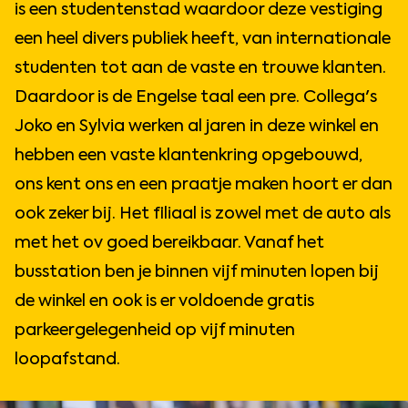
Je adviseert en verkoopt
aanschaffen met
is een studentenstad waardoor deze vestiging
monturen, glazen, zonnebrillen en
belastingvoordeel zoals
een heel divers publiek heeft, van internationale
lenzen, die aansluiten bij de
bijvoorbeeld een nieuwe fiets of
studenten tot aan de vaste en trouwe klanten.
wensen en behoeften van de klant;
fitnessabonnement;
Daardoor is de Engelse taal een pre. Collega's
Je brengt aanbiedingen en acties
Extra: Ieder jaar een gratis bril of
Joko en Sylvia werken al jaren in deze winkel en
onder de aandacht;
contactlenzen!
hebben een vaste klantenkring opgebouwd,
Je stelt brillen af en zorgt ervoor
ons kent ons en een praatje maken hoort er dan
dat de klant met een goed gevoel
ook zeker bij. Het filiaal is zowel met de auto als
de winkel uitstapt;
met het ov goed bereikbaar. Vanaf het
Je verricht professionele
busstation ben je binnen vijf minuten lopen bij
oogmetingen volgens onze hoge
de winkel en ook is er voldoende gratis
kwaliteitsnormen;
parkeergelegenheid op vijf minuten
Samen met je team werk je aan
loopafstand.
het behalen van de doelstellingen