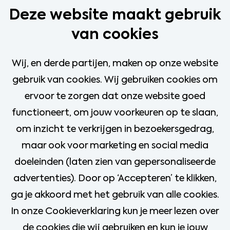
Deze website maakt gebruik
van cookies
Wij, en derde partijen, maken op onze website
Verlies jouw droombaan
gebruik van cookies. Wij gebruiken cookies om
ervoor te zorgen dat onze website goed
niet uit het oog
functioneert, om jouw voorkeuren op te slaan,
Stel een job alert in en blijf op de hoogte
Voornaam
om inzicht te verkrijgen in bezoekersgedrag,
van nieuwe & relevante vacatures
maar ook voor marketing en social media
afgestemd op jouw interesse.
Achternaam
doeleinden (laten zien van gepersonaliseerde
advertenties). Door op ‘Accepteren’ te klikken,
E-mailadres
ga je akkoord met het gebruik van alle cookies.
In onze Cookieverklaring kun je meer lezen over
Stap 1/2: Invullen
Telefoonnummer (optioneel)
de cookies die wij gebruiken en kun je jouw