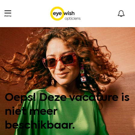
Oeps! Deze vacature is
niet meer
beschikbaar.