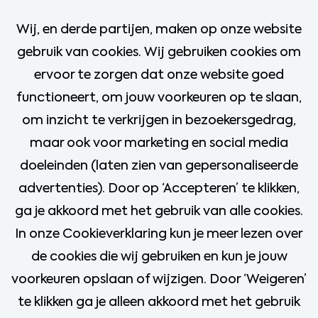
Wij, en derde partijen, maken op onze website
Opticien in opleiding
gebruik van cookies. Wij gebruiken cookies om
ervoor te zorgen dat onze website goed
De Bilt
functioneert, om jouw voorkeuren op te slaan,
Mbo
om inzicht te verkrijgen in bezoekersgedrag,
32 - 38 uur
maar ook voor marketing en social media
doeleinden (laten zien van gepersonaliseerde
Bekijk vacature
advertenties). Door op ‘Accepteren’ te klikken,
ga je akkoord met het gebruik van alle cookies.
In onze Cookieverklaring kun je meer lezen over
de cookies die wij gebruiken en kun je jouw
Meer vacatures
voorkeuren opslaan of wijzigen. Door ‘Weigeren’
te klikken ga je alleen akkoord met het gebruik